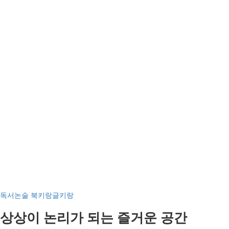
비번찾기
독서논술 북키랑글키랑
상상이 논리가 되는 즐거운 공간