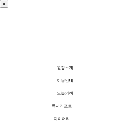
✕
로그인
회원가입
비번찾기
원장소개
이용안내
오늘의책
독서리포트
다이어리