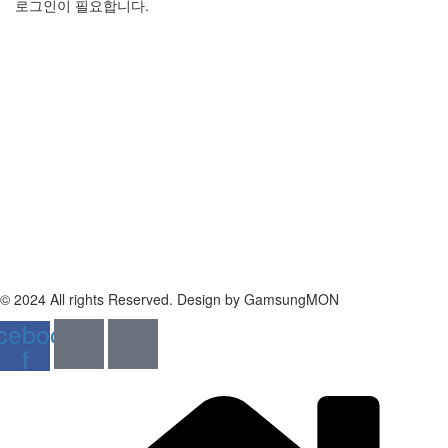
로그인이 필요합니다.
공에듀
법인명: 주식회사 공에듀
대표자: 김영아
대표이메일 : gong_edu@naver.com
대표번호 : 032-831-0166
주소: 인천광역시 연수구 신송로160 송도 넥서스 5층 501호, 502호
개인정보처리방침
|
이용약관
|
환불 및 반품정보
© 2024 All rights Reserved. Design by GamsungMON
cebook-
f