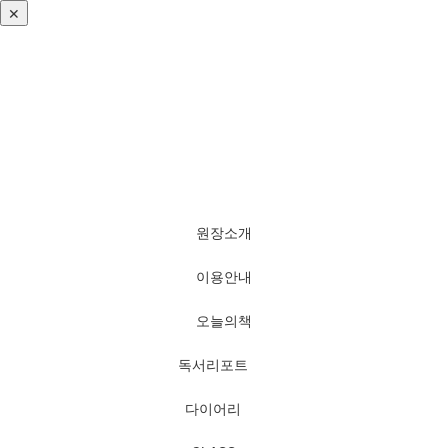
✕
로그인
회원가입
비번찾기
원장소개
이용안내
오늘의책
독서리포트
다이어리