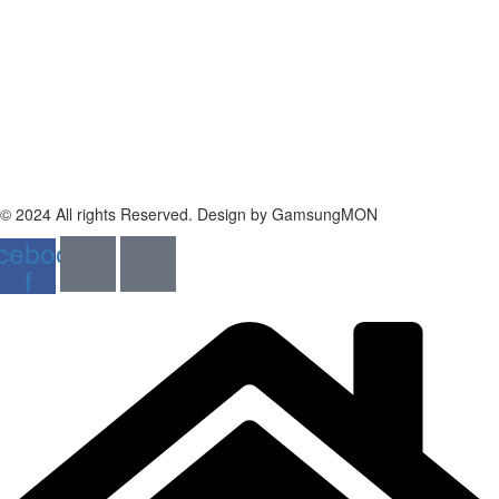
공에듀
법인명: 주식회사 공에듀
대표자: 김영아
대표이메일 : gong_edu@naver.com
대표번호 : 032-831-0166
주소: 인천광역시 연수구 신송로160 송도 넥서스 5층 501호, 502호
개인정보처리방침
|
이용약관
|
환불 및 반품정보
© 2024 All rights Reserved. Design by GamsungMON
cebook-
f