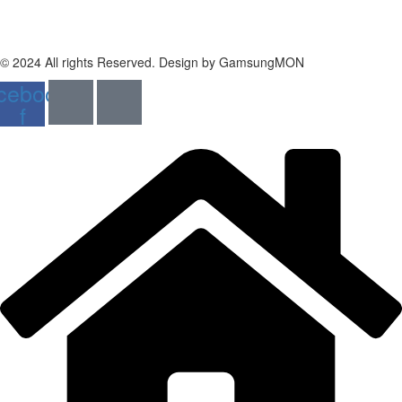
주소: 인천광역시 연수구 신송로160 송도 넥서스 5층 501호, 502호
개인정보처리방침
|
이용약관
|
환불 및 반품정보
© 2024 All rights Reserved. Design by GamsungMON
cebook-
f