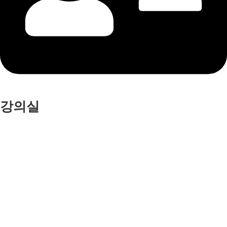
강의실
공에듀
법인명: 주식회사 공에듀
대표자: 김영아
대표이메일 : gong_edu@naver.com
대표번호 : 032-831-0166