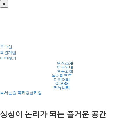
✕
로그인
회원가입
비번찾기
원장소개
이용안내
오늘의책
독서리포트
다이어리
CLASS
커뮤니티
독서논술 북키랑글키랑
상상이 논리가 되는 즐거운 공간